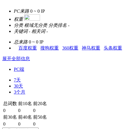
PC来路
0 ~ 0
IP
权重
分类
根域无分类
分类排名
-
关键词
-
相关词
-
总来路
0 ~ 0
IP
百度权重
搜狗权重
360权重
神马权重
头条权重
展开全部信息
PC端
7天
30天
3个月
总词数
前10名
前20名
0
0
0
前30名
前40名
前50名
0
0
0